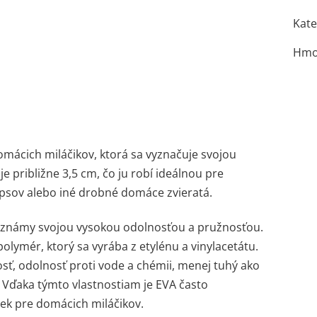
Kate
Hmo
omácich miláčikov, ktorá sa vyznačuje svojou
 približne 3,5 cm, čo ju robí ideálnou pre
psov alebo iné drobné domáce zvieratá.
je známy svojou vysokou odolnosťou a pružnosťou.
polymér, ktorý sa vyrába z etylénu a vinylacetátu.
ť, odolnosť proti vode a chémii, menej tuhý ako
. Vďaka týmto vlastnostiam je EVA často
ek pre domácich miláčikov.