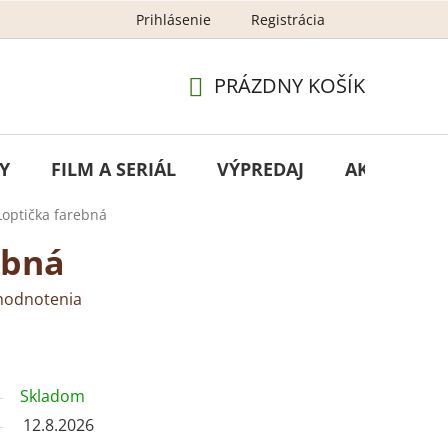
Prihlásenie
Registrácia
GDPR - ochrana osobných údajov
Newsletter – ochran
PRÁZDNY KOŠÍK
NÁKUPNÝ
KOŠÍK
Y
FILM A SERIÁL
VÝPREDAJ
AKCIA
Loptička farebná
ebná
hodnotenia
Skladom
12.8.2026