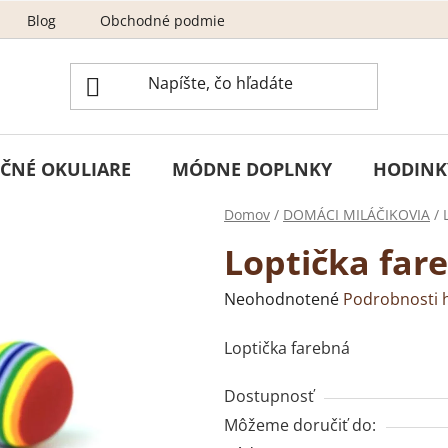
Blog
Obchodné podmienky
Odstúpenie od zmluvy
ČNÉ OKULIARE
MÓDNE DOPLNKY
HODINK
Domov
/
DOMÁCI MILÁČIKOVIA
/
Loptička far
Priemerné
Neohodnotené
Podrobnosti 
hodnotenie
Loptička farebná
produktu
je
Dostupnosť
0,0
Môžeme doručiť do:
z