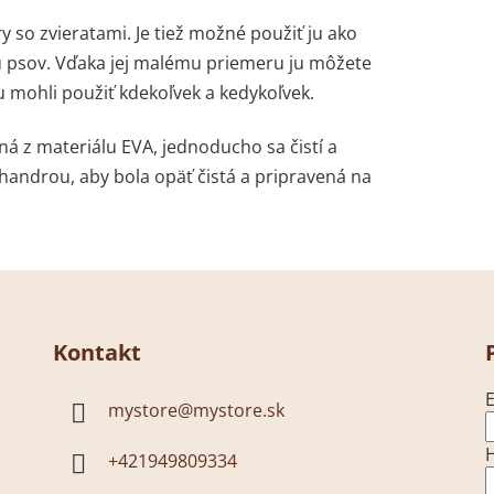
ry so zvieratami. Je tiež možné použiť ju ako
u psov. Vďaka jej malému priemeru ju môžete
u mohli použiť kdekoľvek a kedykoľvek.
ná z materiálu EVA, jednoducho sa čistí a
 handrou, aby bola opäť čistá a pripravená na
Kontakt
E
mystore
@
mystore.sk
+421949809334