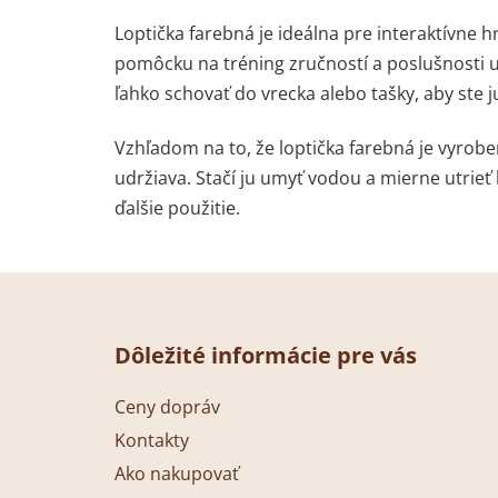
Loptička farebná je ideálna pre interaktívne h
pomôcku na tréning zručností a poslušnosti 
ľahko schovať do vrecka alebo tašky, aby ste j
Vzhľadom na to, že loptička farebná je vyrobe
udržiava. Stačí ju umyť vodou a mierne utrieť
ďalšie použitie.
Z
á
Dôležité informácie pre vás
p
ä
Ceny dopráv
t
Kontakty
i
Ako nakupovať
e