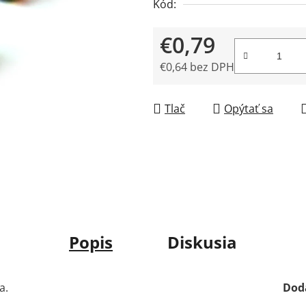
Kód:
5
hviezdičiek.
€0,79
€0,64 bez DPH
Jednotková cena:
Tlač
Opýtať sa
Popis
Diskusia
a.
Dod