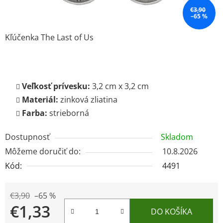
€3,90
–65 %
Kľúčenka The Last of Us
Veľkosť prívesku:
3,2 cm x 3,2 cm
Materiál:
zinková zliatina
Farba:
strieborná
Dostupnosť
Skladom
Môžeme doručiť do:
10.8.2026
Kód:
4491
€3,90
–65 %
€1,33
DO KOŠÍKA