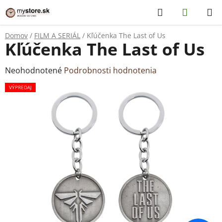
Prejsť
Hľadať
NÁKUP
na
KOŠÍK
obsah
Domov
/
FILM A SERIÁL
/
Kľúčenka The Last of Us
Kľúčenka The Last of Us
Priemerné
Neohodnotené
Podrobnosti hodnotenia
hodnotenie
VÝPREDAJ
produktu
je
0,0
z
5
hviezdičiek.