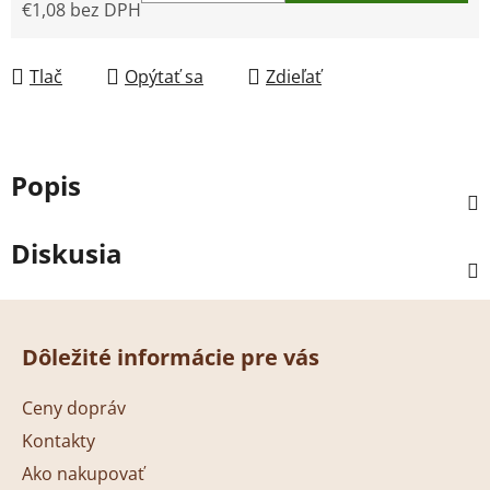
€1,08 bez DPH
Jednotková cena:
Tlač
Opýtať sa
Zdieľať
Popis
Diskusia
Z
á
Dôležité informácie pre vás
p
ä
Ceny dopráv
t
Kontakty
i
Ako nakupovať
e