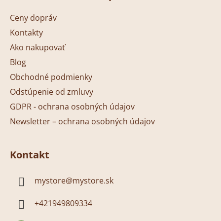
p
ä
Ceny dopráv
t
Kontakty
i
Ako nakupovať
e
Blog
Obchodné podmienky
Odstúpenie od zmluvy
GDPR - ochrana osobných údajov
Newsletter – ochrana osobných údajov
Kontakt
mystore
@
mystore.sk
+421949809334