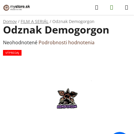
Prejsť
Hľadať
NÁKUP
na
KOŠÍK
obsah
Domov
/
FILM A SERIÁL
/
Odznak Demogorgon
Odznak Demogorgon
Priemerné
Neohodnotené
Podrobnosti hodnotenia
hodnotenie
VÝPREDAJ
produktu
je
0,0
z
5
hviezdičiek.