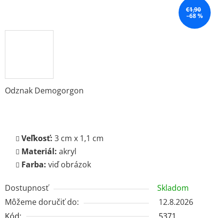
€1,90
–68 %
Odznak Demogorgon
Veľkosť:
3 cm x 1,1 cm
Materiál:
akryl
Farba:
viď obrázok
Dostupnosť
Skladom
Môžeme doručiť do:
12.8.2026
Kód:
5371