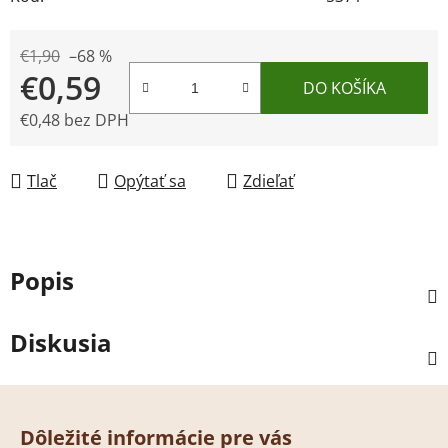
€1,90
–68 %
€0,59
DO KOŠÍKA
€0,48 bez DPH
Jednotková cena:
Tlač
Opýtať sa
Zdieľať
Popis
Diskusia
Z
á
Dôležité informácie pre vás