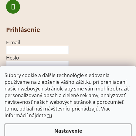
Prihlásenie
E-mail
Heslo
Súbory cookie a ďalšie technológie sledovania
PRIHLÁSIŤ SA
používame na zlepšenie vášho zážitku pri prehliadaní
Nová registrácia
Zabudnuté heslo
našich webových stránok, aby sme vám mohli zobraziť
personalizovaný obsah a cielené reklamy, analyzovať
návštevnosť našich webových stránok a porozumieť
tomu, odkiaľ naši návštevníci prichádzajú. Viac
informácií nájdete
tu
Heureka.sk
Facebook
Pohony brán - open-gate.sk
Pohony brán - open-gate.cz
Nastavenie