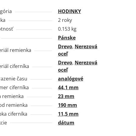
gória
HODINKY
uka
2 roky
tnosť
0.153 kg
Pánske
Drevo
,
Nerezová
riál remienka
oceľ
Drevo
,
Nerezová
riál ciferníka
oceľ
azenie času
analógové
mer ciferníka
44,1 mm
a remienka
23 mm
od remienka
190 mm
ka ciferníka
11,5 mm
cie
dátum