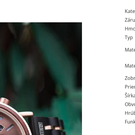
Kate
Zár
Hmo
Typ
Mate
Mate
Zobr
Prie
Šírk
Obv
Hrúb
Funk