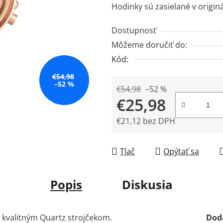
Hodinky sú zasielané v origin
z
5
Dostupnosť
hviezdičiek.
Môžeme doručiť do:
Kód:
€54,98
–52 %
€54,98
–52 %
€25,98
€21,12 bez DPH
Jednotková cena:
Tlač
Opýtať sa
Popis
Diskusia
kvalitným Quartz strojčekom.
Dod