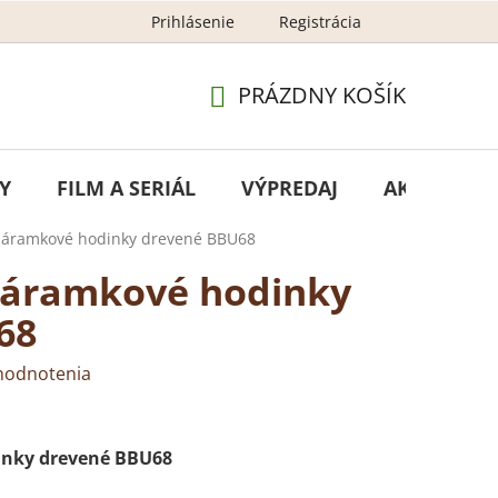
Prihlásenie
Registrácia
GDPR - ochrana osobných údajov
Newsletter – ochran
PRÁZDNY KOŠÍK
NÁKUPNÝ
KOŠÍK
Y
FILM A SERIÁL
VÝPREDAJ
AKCIA
 Náramkové hodinky drevené BBU68
Náramkové hodinky
68
hodnotenia
inky drevené BBU68