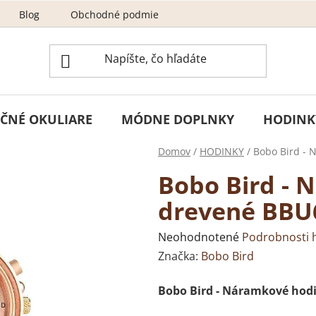
Blog
Obchodné podmienky
Odstúpenie od zmluvy
ČNÉ OKULIARE
MÓDNE DOPLNKY
HODINK
Domov
/
HODINKY
/
Bobo Bird -
Bobo Bird - 
drevené BBU
Priemerné
Neohodnotené
Podrobnosti 
hodnotenie
Značka:
Bobo Bird
produktu
Bobo Bird - Náramkové hod
je
0,0