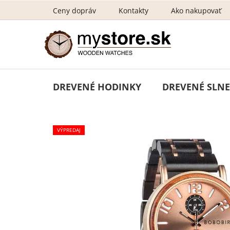
Prejsť
Ceny dopráv
Kontakty
Ako nakupovať
na
obsah
DREVENÉ HODINKY
DREVENÉ SLNE
VÝPREDAJ