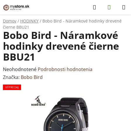
Prejsť
Hľadať
NÁKUP
na
KOŠÍK
obsah
Domov
/
HODINKY
/
Bobo Bird - Náramkové hodinky drevené
čierne BBU21
Bobo Bird - Náramkové
hodinky drevené čierne
BBU21
Priemerné
Neohodnotené
Podrobnosti hodnotenia
hodnotenie
Značka:
Bobo Bird
produktu
VÝPREDAJ
je
0,0
z
5
hviezdičiek.