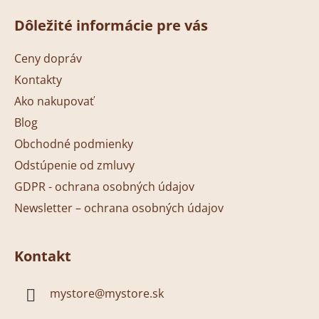
á
Dôležité informácie pre vás
p
ä
Ceny dopráv
t
Kontakty
i
Ako nakupovať
e
Blog
Obchodné podmienky
Odstúpenie od zmluvy
GDPR - ochrana osobných údajov
Newsletter – ochrana osobných údajov
Kontakt
mystore
@
mystore.sk