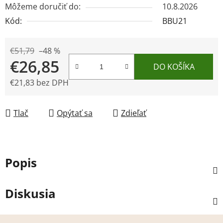
Môžeme doručiť do:
10.8.2026
Kód:
BBU21
€51,79
–48 %
€26,85
DO KOŠÍKA
€21,83 bez DPH
Jednotková cena:
Tlač
Opýtať sa
Zdieľať
Popis
Diskusia
Z