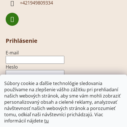
+421949809334
Prihlásenie
E-mail
Heslo
Súbory cookie a ďalšie technológie sledovania
PRIHLÁSIŤ SA
používame na zlepšenie vášho zážitku pri prehliadaní
Nová registrácia
Zabudnuté heslo
našich webových stránok, aby sme vám mohli zobraziť
personalizovaný obsah a cielené reklamy, analyzovať
návštevnosť našich webových stránok a porozumieť
tomu, odkiaľ naši návštevníci prichádzajú. Viac
informácií nájdete
tu
Heureka.sk
Facebook
Pohony brán - open-gate.sk