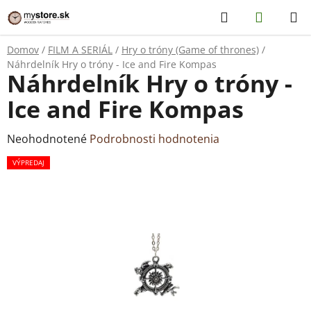
Prejsť
Hľadať
NÁKUP
na
KOŠÍK
obsah
Domov
/
FILM A SERIÁL
/
Hry o tróny (Game of thrones)
/
Náhrdelník Hry o tróny - Ice and Fire Kompas
Náhrdelník Hry o tróny -
Ice and Fire Kompas
Priemerné
Neohodnotené
Podrobnosti hodnotenia
hodnotenie
VÝPREDAJ
produktu
je
0,0
z
5
hviezdičiek.