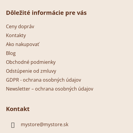
Z
á
Dôležité informácie pre vás
p
ä
Ceny dopráv
t
Kontakty
i
Ako nakupovať
e
Blog
Obchodné podmienky
Odstúpenie od zmluvy
GDPR - ochrana osobných údajov
Newsletter – ochrana osobných údajov
Kontakt
mystore
@
mystore.sk