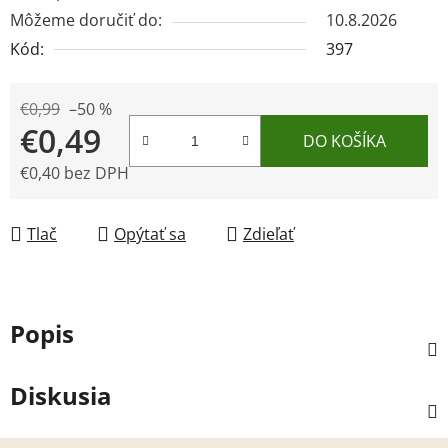
Môžeme doručiť do:
10.8.2026
Kód:
397
€0,99
–50 %
€0,49
DO KOŠÍKA
€0,40 bez DPH
Jednotková cena:
Tlač
Opýtať sa
Zdieľať
Popis
Diskusia