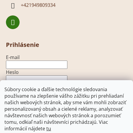
+421949809334
Prihlásenie
E-mail
Heslo
Súbory cookie a ďalšie technológie sledovania
PRIHLÁSIŤ SA
používame na zlepšenie vášho zážitku pri prehliadaní
Nová registrácia
Zabudnuté heslo
našich webových stránok, aby sme vám mohli zobraziť
personalizovaný obsah a cielené reklamy, analyzovať
návštevnosť našich webových stránok a porozumieť
tomu, odkiaľ naši návštevníci prichádzajú. Viac
informácií nájdete
tu