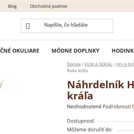
Blog
Obchodné podmienky
Odstúpenie od zmluvy
ČNÉ OKULIARE
MÓDNE DOPLNKY
HODINK
Domov
/
FILM A SERIÁL
/
Hry o tr
Ruka kráľa
Náhrdelník H
kráľa
Priemerné
Neohodnotené
Podrobnosti 
hodnotenie
Dostupnosť
produktu
Môžeme doručiť do:
je