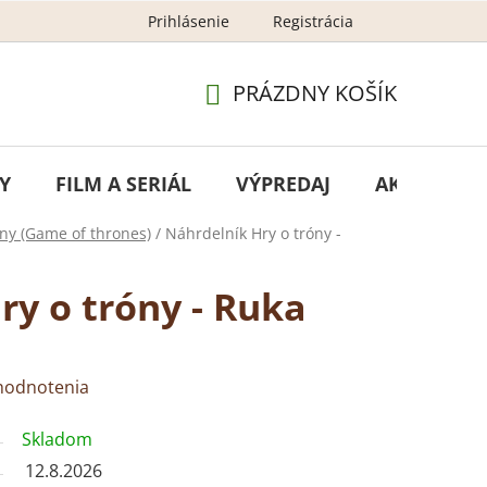
Prihlásenie
Registrácia
GDPR - ochrana osobných údajov
Newsletter – ochran
PRÁZDNY KOŠÍK
NÁKUPNÝ
KOŠÍK
Y
FILM A SERIÁL
VÝPREDAJ
AKCIA
óny (Game of thrones)
/
Náhrdelník Hry o tróny -
ry o tróny - Ruka
hodnotenia
Skladom
12.8.2026