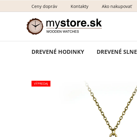
Prejsť
Ceny dopráv
Kontakty
Ako nakupovať
na
obsah
DREVENÉ HODINKY
DREVENÉ SLNE
VÝPREDAJ