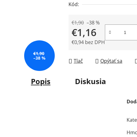
Kód:
0,0
z
5
€1,90
–38 %
€1,16
hviezdičiek.
€0,94 bez DPH
Jednotková cena:
€1,90
–38 %
Tlač
Opýtať sa
Popis
Diskusia
Dod
Kate
Hmo