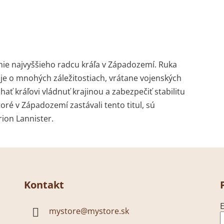
čenie najvyššieho radcu kráľa v Západozemí. Ruka
uje o mnohých záležitostiach, vrátane vojenských
ať kráľovi vládnuť krajinou a zabezpečiť stabilitu
toré v Západozemí zastávali tento titul, sú
rion Lannister.
Kontakt
E
mystore
@
mystore.sk