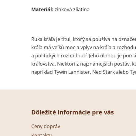
Materiál:
zinková zliatina
Ruka kráľa je titul, ktorý sa používa na ozna
kráľa má veľkú moc a vplyv na kráľa a rozhod
a politických rozhodnutí. Jeho úlohou je pomáh
kráľovstva. Niektorí z najznámejších postáv, k
napríklad Tywin Lannister, Ned Stark alebo Ty
Z
á
Dôležité informácie pre vás
p
ä
Ceny dopráv
t
Kontakty