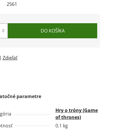
2561
DO KOŠÍKA
Zdieľať
atočné parametre
Hry o tróny (Game
gória
of thrones)
tnosť
0.1 kg