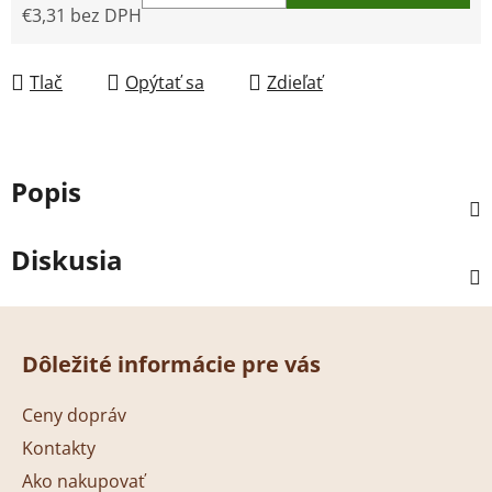
€3,31 bez DPH
Jednotková cena:
Tlač
Opýtať sa
Zdieľať
Popis
Diskusia
Z
á
Dôležité informácie pre vás
p
ä
Ceny dopráv
t
Kontakty
i
Ako nakupovať
e