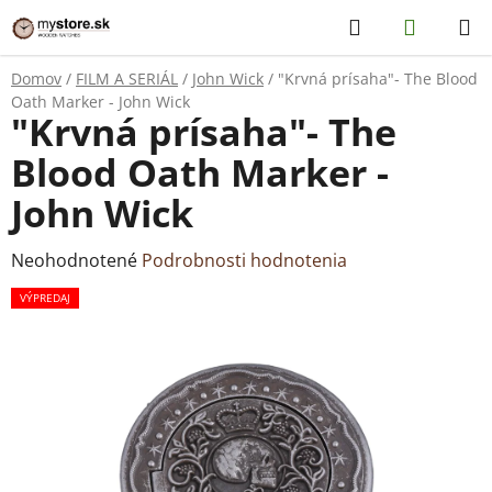
Prejsť
Hľadať
NÁKUP
na
KOŠÍK
obsah
Domov
/
FILM A SERIÁL
/
John Wick
/
"Krvná prísaha"- The Blood
Oath Marker - John Wick
"Krvná prísaha"- The
Blood Oath Marker -
John Wick
Priemerné
Neohodnotené
Podrobnosti hodnotenia
hodnotenie
VÝPREDAJ
produktu
je
0,0
z
5
hviezdičiek.