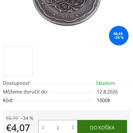
€6,19
–34 %
Dostupnosť
Skladom
Môžeme doručiť do:
12.8.2026
Kód:
10008
€6,19
–34 %
€4,07
DO KOŠÍKA