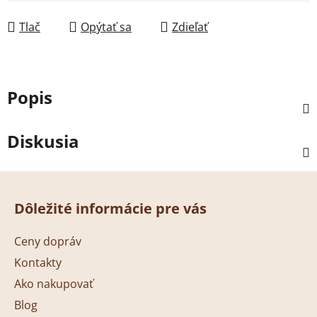
Tlač
Opýtať sa
Zdieľať
Popis
Diskusia
Z
á
Dôležité informácie pre vás
p
ä
Ceny dopráv
t
Kontakty
i
Ako nakupovať
e
Blog