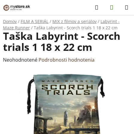
Prejsť
Hľadať
NÁKUP
na
KOŠÍK
obsah
Domov
/
FILM A SERIÁL
/
MIX z filmov a seriálov
/
Labyrint -
Maze Runner
/
Taška Labyrint - Scorch trials 1 18 x 22 cm
Taška Labyrint - Scorch
trials 1 18 x 22 cm
Priemerné
Neohodnotené
Podrobnosti hodnotenia
hodnotenie
produktu
je
0,0
z
5
hviezdičiek.