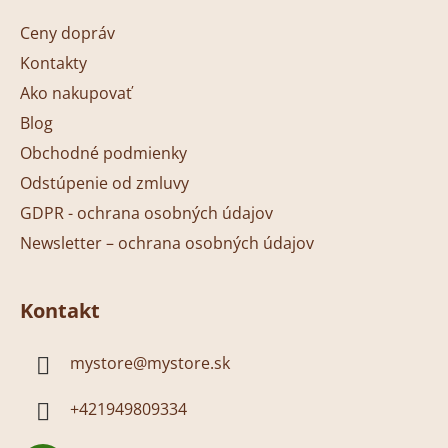
a
ä
c
Ceny dopráv
t
i
Kontakty
i
e
p
Ako nakupovať
e
r
Blog
v
Obchodné podmienky
k
y
Odstúpenie od zmluvy
v
GDPR - ochrana osobných údajov
ý
Newsletter – ochrana osobných údajov
p
i
s
Kontakt
u
mystore
@
mystore.sk
+421949809334