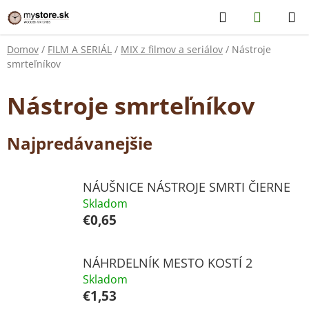
Prejsť
Hľadať
NÁKUP
na
KOŠÍK
obsah
Domov
/
FILM A SERIÁL
/
MIX z filmov a seriálov
/
Nástroje
smrteľníkov
Nástroje smrteľníkov
Najpredávanejšie
NÁUŠNICE NÁSTROJE SMRTI ČIERNE
Skladom
€0,65
NÁHRDELNÍK MESTO KOSTÍ 2
Skladom
€1,53