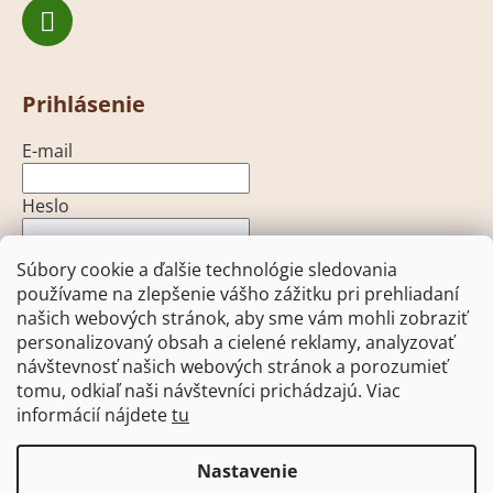
Prihlásenie
E-mail
Heslo
Súbory cookie a ďalšie technológie sledovania
PRIHLÁSIŤ SA
používame na zlepšenie vášho zážitku pri prehliadaní
Nová registrácia
Zabudnuté heslo
našich webových stránok, aby sme vám mohli zobraziť
personalizovaný obsah a cielené reklamy, analyzovať
návštevnosť našich webových stránok a porozumieť
tomu, odkiaľ naši návštevníci prichádzajú. Viac
informácií nájdete
tu
Heureka.sk
Facebook
Pohony brán - open-gate.sk
Pohony brán - open-gate.cz
Nastavenie