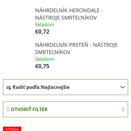
NÁHRDELNÍK HERONDALE -
NÁSTROJE SMRTEĽNÍKOV
Skladom
€0,72
NÁHRDELNÍK PRSTEŇ - NÁSTROJE
SMRTEĽNÍKOV
Skladom
€0,75
R
Radiť podľa:
Najlacnejšie
a
d
e
OTVORIŤ FILTER
n
i
V
e
VÝPREDAJ