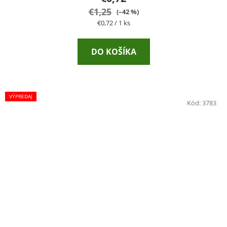
€1,25
(–42 %)
Jednotková
€0,72 / 1 ks
cena:
DO KOŠÍKA
VÝPREDAJ
Kód:
3783