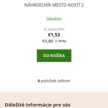
NÁHRDELNÍK MESTO KOSTÍ 2
Skladom
€1,24 bez DPH
€1,53
€1,89
(–19 %)
DO KOŠÍKA
6
položiek celkom
O
v
l
Z
á
á
d
Dôležité informácie pre vás
p