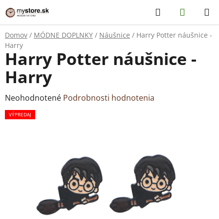
Prejsť
Hľadať
NÁKUP
na
KOŠÍK
obsah
Domov
/
MÓDNE DOPLNKY
/
Náušnice
/
Harry Potter náušnice -
Harry
Harry Potter náušnice -
Harry
Priemerné
Neohodnotené
Podrobnosti hodnotenia
hodnotenie
VÝPREDAJ
produktu
je
0,0
z
5
hviezdičiek.