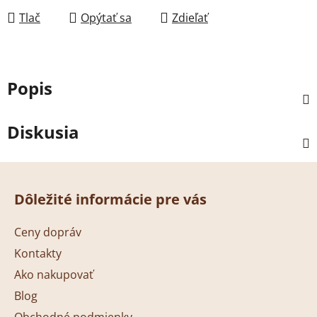
Tlač
Opýtať sa
Zdieľať
Popis
Diskusia
Z
á
Dôležité informácie pre vás
p
ä
Ceny dopráv
t
Kontakty
i
Ako nakupovať
e
Blog
Obchodné podmienky