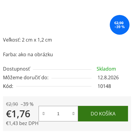
€2,90
–39 %
Veľkosť: 2 cm x 1,2 cm
Farba: ako na obrázku
Dostupnosť
Skladom
Môžeme doručiť do:
12.8.2026
Kód:
10148
€2,90
–39 %
€1,76
DO KOŠÍKA
€1,43 bez DPH
Jednotková cena: