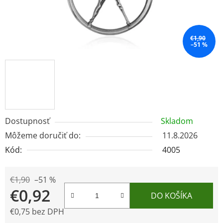
€1,90
–51 %
Dostupnosť
Skladom
Môžeme doručiť do:
11.8.2026
Kód:
4005
€1,90
–51 %
€0,92
DO KOŠÍKA
€0,75 bez DPH