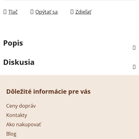
Jednotková cena:
Tlač
Opýtať sa
Zdieľať
Popis
Diskusia
Z
á
Dôležité informácie pre vás
p
ä
Ceny dopráv
t
Kontakty
i
Ako nakupovať
e
Blog