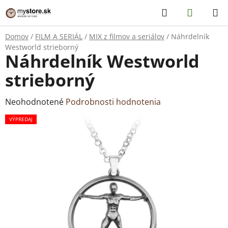
Prejsť
Hľadať
NÁKUP
na
KOŠÍK
obsah
Domov
/
FILM A SERIÁL
/
MIX z filmov a seriálov
/
Náhrdelník
Westworld strieborný
Náhrdelník Westworld
strieborný
Priemerné
Neohodnotené
Podrobnosti hodnotenia
hodnotenie
VÝPREDAJ
produktu
je
0,0
z
5
hviezdičiek.