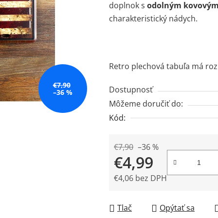
doplnok s
odolným kovovým
0,0
charakteristický nádych.
z
5
hviezdičiek.
Retro plechová tabuľa má ro
€7,90
Dostupnosť
–36 %
Môžeme doručiť do:
Kód:
€7,90
–36 %
€4,99
€4,06 bez DPH
Jednotková cena:
Tlač
Opýtať sa