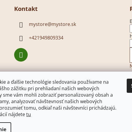
Kontakt
E
mystore
@
mystore.sk
+421949809334
N
ie a ďalšie technológie sledovania používame na
ášho zážitku pri prehliadaní našich webových
by sme vám mohli zobraziť personalizovaný obsah a
lamy, analyzovať návštevnosť našich webových
orozumieť tomu, odkiaľ naši návštevníci prichádzajú.
ácií nájdete
tu
k
Facebook
Pohony brán - open-gate.sk
Pohony brán - op
nie