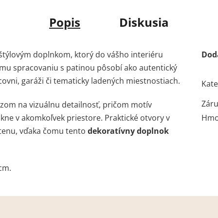
Popis
Diskusia
 štýlovým doplnkom, ktorý do vášho interiéru
Dod
ojmu spracovaniu s patinou pôsobí ako autentický
covni, garáži či tematicky ladených miestnostiach.
Kate
Zár
zom na vizuálnu detailnosť, pričom motív
kne v akomkoľvek priestore. Praktické otvory v
Hmo
tenu, vďaka čomu tento
dekoratívny doplnok
cm.