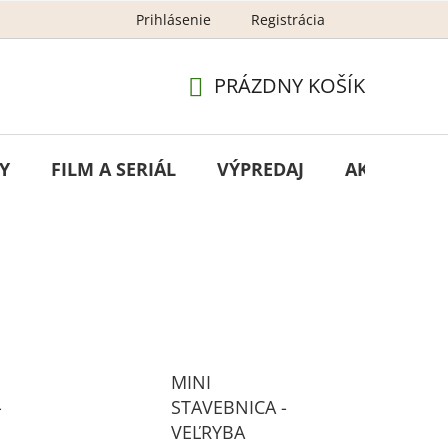
Prihlásenie
Registrácia
GDPR - ochrana osobných údajov
Newsletter – ochran
PRÁZDNY KOŠÍK
NÁKUPNÝ
KOŠÍK
Y
FILM A SERIÁL
VÝPREDAJ
AKCIA
MINI
-
STAVEBNICA -
VEĽRYBA