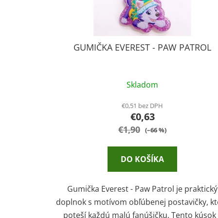
u
k
t
GUMIČKA EVEREST - PAW PATROL
o
v
Skladom
€0,51 bez DPH
€0,63
€1,90
(–66 %)
DO KOŠÍKA
Gumička Everest - Paw Patrol je praktický
doplnok s motívom obľúbenej postavičky, kt
poteší každú malú fanúšičku. Tento kúsok 