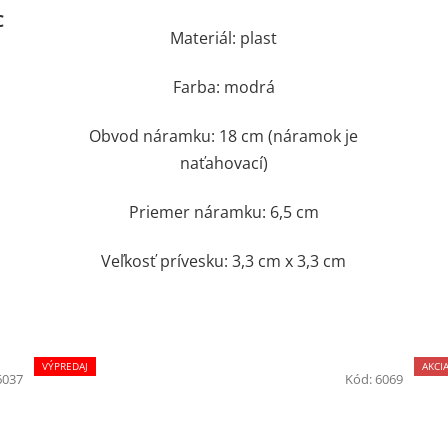
C
Materiál: plast
Farba: modrá
Obvod náramku: 18 cm (náramok je
naťahovací)
Priemer náramku: 6,5 cm
Veľkosť prívesku: 3,3 cm x 3,3 cm
VÝPREDAJ
AKCI
6037
Kód:
6069