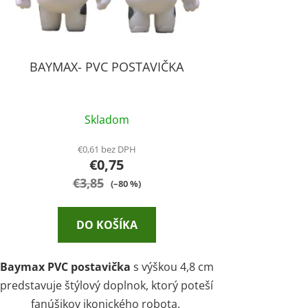
o
v
BAYMAX- PVC POSTAVIČKA
Skladom
€0,61 bez DPH
€0,75
€3,85
(–80 %)
DO KOŠÍKA
Baymax PVC postavička
s výškou 4,8 cm
predstavuje štýlový doplnok, ktorý poteší
fanúšikov ikonického robota.