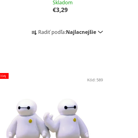
Skladom
€3,29
R
Radiť podľa:
Najlacnejšie
a
d
e
n
i
e
EDAJ
Kód:
589
p
r
o
d
u
k
t