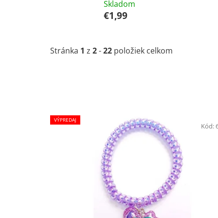
Skladom
€1,99
Stránka
1
z
2
-
22
položiek celkom
V
VÝPREDAJ
ý
Kód:
p
i
s
p
r
o
d