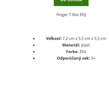
Finger T-Rex žltý
Veľkosť:
7,2 cm x 5,5 cm x 3,3 cm
Materiál:
plast
Farba:
žltá
Odporúčaný vek:
3+