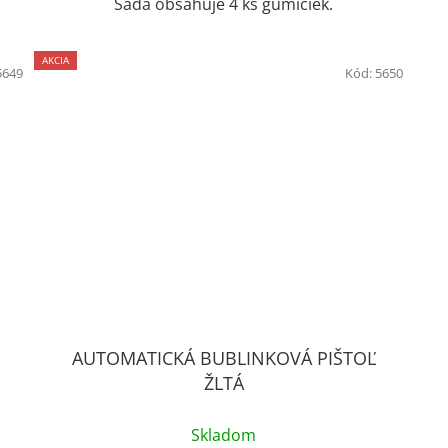
Sada obsahuje 4 ks gumičiek.
AKCIA
5649
Kód:
5650
AUTOMATICKÁ BUBLINKOVÁ PIŠTOĽ
ŽLTÁ
Skladom