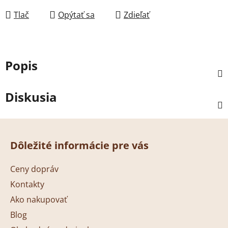
Tlač
Opýtať sa
Zdieľať
Popis
Diskusia
Z
á
Dôležité informácie pre vás
p
ä
Ceny dopráv
t
Kontakty
i
Ako nakupovať
e
Blog