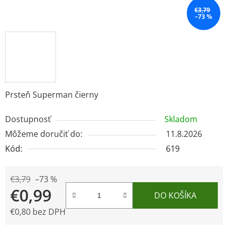
€3,79
–73 %
Prsteň Superman čierny
Dostupnosť
Skladom
Môžeme doručiť do:
11.8.2026
Kód:
619
€3,79
–73 %
€0,99
DO KOŠÍKA
€0,80 bez DPH
Jednotková cena: