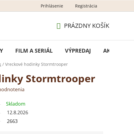
Prihlásenie
Registrácia
GDPR - ochrana osobných údajov
Newsletter – ochran
PRÁZDNY KOŠÍK
NÁKUPNÝ
KOŠÍK
Y
FILM A SERIÁL
VÝPREDAJ
AKCIA
s
/
Vreckové hodinky Stormtrooper
dinky Stormtrooper
hodnotenia
Skladom
12.8.2026
2663