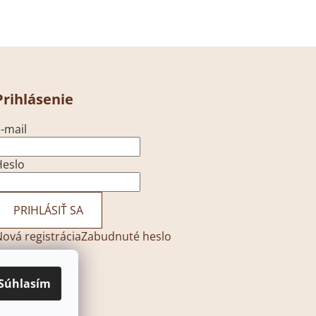
Prihlásenie
-mail
Heslo
PRIHLÁSIŤ SA
ová registrácia
Zabudnuté heslo
Súhlasím