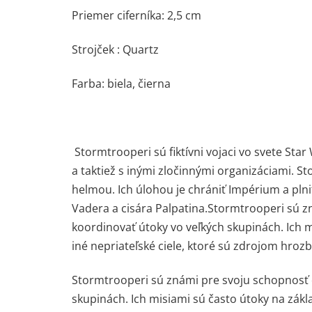
Priemer ciferníka: 2,5 cm
Strojček : Quartz
Farba: biela, čierna
Stormtrooperi sú fiktívni vojaci vo svete Star
a taktiež s inými zločinnými organizáciami. S
helmou. Ich úlohou je chrániť Impérium a plni
Vadera a cisára Palpatina.Stormtrooperi sú z
koordinovať útoky vo veľkých skupinách. Ich 
iné nepriateľské ciele, ktoré sú zdrojom hrozb
Stormtrooperi sú známi pre svoju schopnosť 
skupinách. Ich misiami sú často útoky na zákla