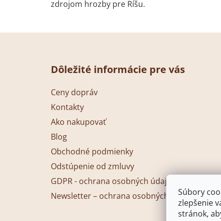
zdrojom hrozby pre Ríšu.
Z
á
Dôležité informácie pre vás
p
ä
Ceny dopráv
t
Kontakty
i
Ako nakupovať
e
Blog
Obchodné podmienky
Odstúpenie od zmluvy
GDPR - ochrana osobných údajov
Súbory cook
Newsletter – ochrana osobných údajov
zlepšenie v
stránok, a