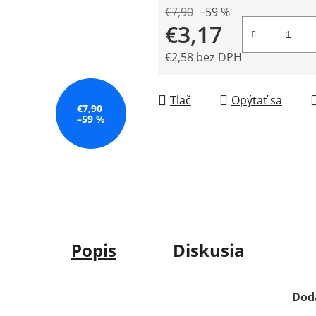
5
€7,90
–59 %
€3,17
hviezdičiek.
€2,58 bez DPH
Jednotková cena:
Tlač
Opýtať sa
€7,90
–59 %
Popis
Diskusia
Dod