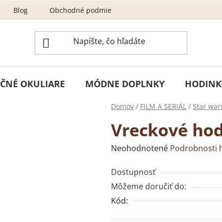
Blog
Obchodné podmienky
Odstúpenie od zmluvy
ČNÉ OKULIARE
MÓDNE DOPLNKY
HODINK
Domov
/
FILM A SERIÁL
/
Star war
Vreckové ho
Priemerné
Neohodnotené
Podrobnosti 
hodnotenie
Dostupnosť
produktu
Môžeme doručiť do:
je
Kód:
0,0
z