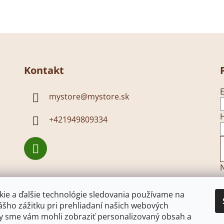
Kontakt
E
mystore
@
mystore.sk
+421949809334
N
ie a ďalšie technológie sledovania používame na
ášho zážitku pri prehliadaní našich webových
by sme vám mohli zobraziť personalizovaný obsah a