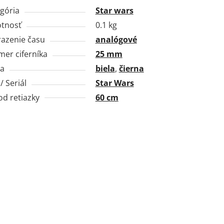
gória
Star wars
tnosť
0.1 kg
azenie času
analógové
mer ciferníka
25 mm
ba
biela
,
čierna
/ Seriál
Star Wars
d retiazky
60 cm