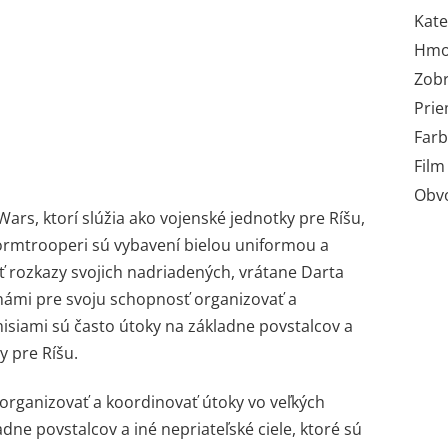
Kate
Hmo
Zobr
Prie
Far
Film 
Obvo
 Wars, ktorí slúžia ako vojenské jednotky pre Ríšu,
tormtrooperi sú vybavení bielou uniformou a
ť rozkazy svojich nadriadených, vrátane Darta
námi pre svoju schopnosť organizovať a
misiami sú často útoky na základne povstalcov a
y pre Ríšu.
organizovať a koordinovať útoky vo veľkých
dne povstalcov a iné nepriateľské ciele, ktoré sú