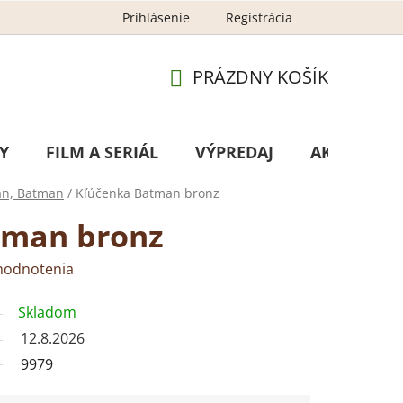
Prihlásenie
Registrácia
GDPR - ochrana osobných údajov
Newsletter – ochran
PRÁZDNY KOŠÍK
NÁKUPNÝ
KOŠÍK
Y
FILM A SERIÁL
VÝPREDAJ
AKCIA
n, Batman
/
Kľúčenka Batman bronz
tman bronz
hodnotenia
Skladom
12.8.2026
9979