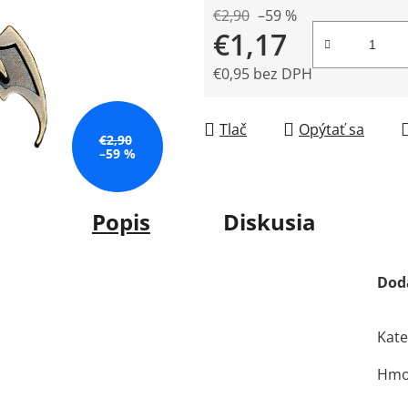
5
€2,90
–59 %
€1,17
hviezdičiek.
€0,95 bez DPH
Jednotková cena:
Tlač
Opýtať sa
€2,90
–59 %
Popis
Diskusia
Dod
Kate
Hmo