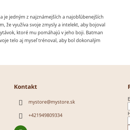
je jedným z najznámejších a najobľúbenejších
 že využíva svoje zmysly a intelekt, aby bojoval
hytávok, ktoré mu pomáhajú v jeho boji. Batman
oje telo aj myseľ trénoval, aby bol dokonalým
Kontakt
E
mystore
@
mystore.sk
+421949809334