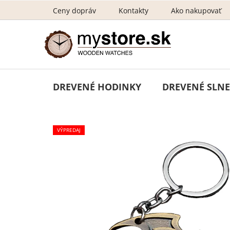
Prejsť
Ceny dopráv
Kontakty
Ako nakupovať
na
obsah
DREVENÉ HODINKY
DREVENÉ SLNE
VÝPREDAJ