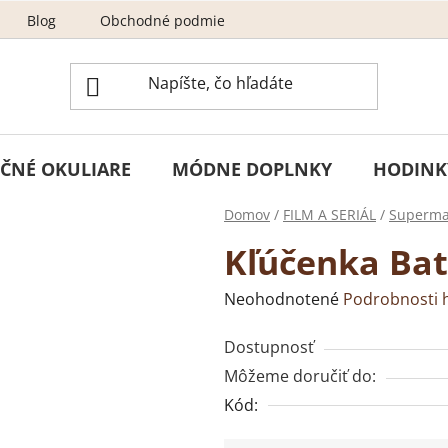
Blog
Obchodné podmienky
Odstúpenie od zmluvy
ČNÉ OKULIARE
MÓDNE DOPLNKY
HODINK
Domov
/
FILM A SERIÁL
/
Superma
Kľúčenka Ba
Priemerné
Neohodnotené
Podrobnosti 
hodnotenie
Dostupnosť
produktu
Môžeme doručiť do:
je
Kód:
0,0
z