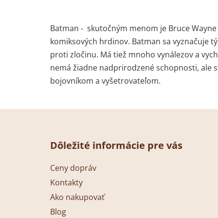
Batman - skutočným menom je Bruce Wayne a 
komiksových hrdinov. Batman sa vyznačuje tým,
proti zločinu. Má tiež mnoho vynálezov a vyc
nemá žiadne nadprirodzené schopnosti, ale sv
bojovníkom a vyšetrovateľom.
Z
á
Dôležité informácie pre vás
p
ä
Ceny dopráv
t
Kontakty
i
Ako nakupovať
e
Blog