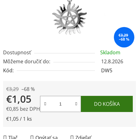
€3,29
–68 %
Dostupnosť
Skladom
Môžeme doručiť do:
12.8.2026
Kód:
DW5
€3,29
–68 %
€1,05
DO KOŠÍKA
€0,85 bez DPH
Jednotková cena:
€1,05 / 1 ks
Tlač
Opýtať sa
Zdieľať