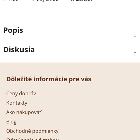
Popis
Diskusia
Z
á
Dôležité informácie pre vás
p
ä
Ceny dopráv
t
Kontakty
i
Ako nakupovať
e
Blog
Obchodné podmienky