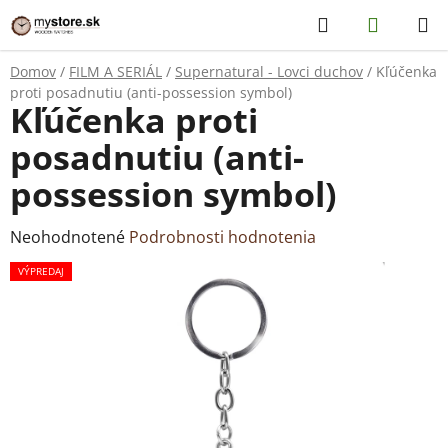
Prejsť
Hľadať
NÁKUP
na
KOŠÍK
obsah
Domov
/
FILM A SERIÁL
/
Supernatural - Lovci duchov
/
Kľúčenka
proti posadnutiu (anti-possession symbol)
Kľúčenka proti
posadnutiu (anti-
possession symbol)
Priemerné
Neohodnotené
Podrobnosti hodnotenia
hodnotenie
VÝPREDAJ
produktu
je
0,0
z
5
hviezdičiek.