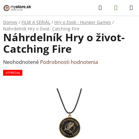
Prejsť
Hľadať
NÁKUP
na
KOŠÍK
obsah
Domov
/
FILM A SERIÁL
/
Hry o život - Hunger Games
/
Náhrdelník Hry o život- Catching Fire
Náhrdelník Hry o život-
Catching Fire
Priemerné
Neohodnotené
Podrobnosti hodnotenia
hodnotenie
VÝPREDAJ
produktu
je
0,0
z
5
hviezdičiek.