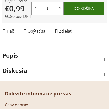
€2,90
–65 %
€0,99
DO KOŠÍKA
€0,80 bez DPH
Jednotková cena:
Tlač
Opýtať sa
Zdieľať
Popis
Diskusia
Z
á
Dôležité informácie pre vás
p
ä
Ceny dopráv
t