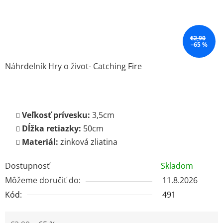
€2,90
–65 %
Náhrdelník Hry o život- Catching Fire
Veľkosť prívesku:
3,5cm
Dĺžka retiazky:
50cm
Materiál:
zinková zliatina
Dostupnosť
Skladom
Môžeme doručiť do:
11.8.2026
Kód:
491