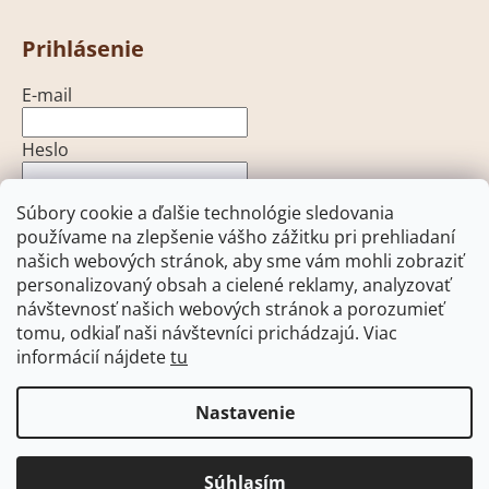
Prihlásenie
E-mail
Heslo
Súbory cookie a ďalšie technológie sledovania
PRIHLÁSIŤ SA
používame na zlepšenie vášho zážitku pri prehliadaní
Nová registrácia
Zabudnuté heslo
našich webových stránok, aby sme vám mohli zobraziť
personalizovaný obsah a cielené reklamy, analyzovať
návštevnosť našich webových stránok a porozumieť
tomu, odkiaľ naši návštevníci prichádzajú. Viac
informácií nájdete
tu
Heureka.sk
Facebook
Pohony brán - open-gate.sk
Pohony brán - open-gate.cz
Nastavenie
Súhlasím
Vytvoril Shoptet