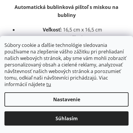
Automatická bublinková pištoľ s miskou na
bubliny
Veľkosť:
16,5 cm x 16,5 cm
Materiál:
plast
Súbory cookie a ďalšie technológie sledovania
Farba:
zelená, oranžová
používame na zlepšenie vášho zážitku pri prehliadaní
našich webových stránok, aby sme vám mohli zobraziť
personalizovaný obsah a cielené reklamy, analyzovať
návštevnosť našich webových stránok a porozumieť
NAČÍTAŤ 16 ĎALŠÍCH
tomu, odkiaľ naši návštevníci prichádzajú. Viac
informácií nájdete
tu
S
1
t
3
r
O
Nastavenie
á
45
položiek celkom
v
n
l
k
HORE
á
Súhlasím
o
d
v
a
a