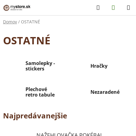
Prejsť
Hľadať
NÁKUP
na
KOŠÍK
obsah
Domov
/
OSTATNÉ
OSTATNÉ
Samolepky -
Hračky
stickers
Plechové
Nezaradené
retro tabule
Najpredávanejšie
NAŽEHLOVAČKA POKÉBAL