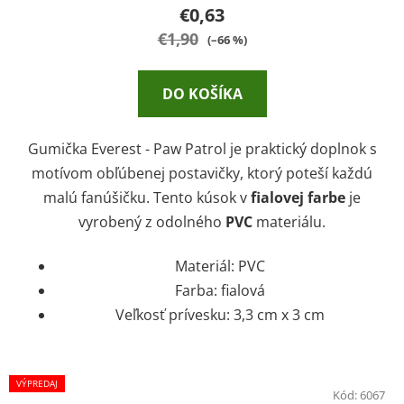
€0,63
€1,90
(–66 %)
DO KOŠÍKA
Gumička Everest - Paw Patrol je praktický doplnok s
motívom obľúbenej postavičky, ktorý poteší každú
malú fanúšičku. Tento kúsok v
fialovej farbe
je
vyrobený z odolného
PVC
materiálu.
Materiál: PVC
Farba: fialová
Veľkosť prívesku: 3,3 cm x 3 cm
VÝPREDAJ
Kód:
6067