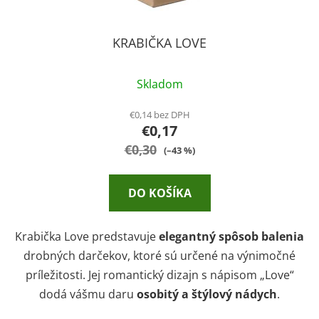
t
o
v
KRABIČKA LOVE
Skladom
€0,14 bez DPH
€0,17
€0,30
(–43 %)
DO KOŠÍKA
Krabička Love predstavuje
elegantný spôsob balenia
drobných darčekov, ktoré sú určené na výnimočné
príležitosti. Jej romantický dizajn s nápisom „Love“
dodá vášmu daru
osobitý a štýlový nádych
.