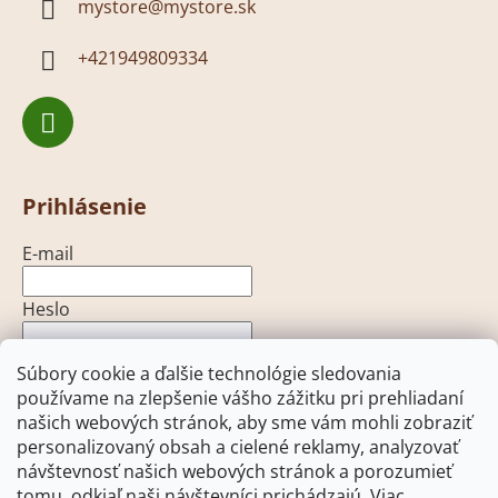
mystore
@
mystore.sk
+421949809334
Prihlásenie
E-mail
Heslo
Súbory cookie a ďalšie technológie sledovania
PRIHLÁSIŤ SA
používame na zlepšenie vášho zážitku pri prehliadaní
našich webových stránok, aby sme vám mohli zobraziť
Nová registrácia
Zabudnuté heslo
personalizovaný obsah a cielené reklamy, analyzovať
návštevnosť našich webových stránok a porozumieť
tomu, odkiaľ naši návštevníci prichádzajú. Viac