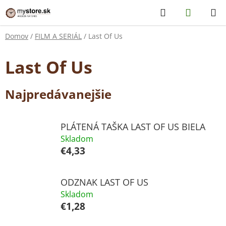
Prejsť
Hľadať
NÁKUP
na
KOŠÍK
obsah
Domov
/
FILM A SERIÁL
/
Last Of Us
Last Of Us
Najpredávanejšie
PLÁTENÁ TAŠKA LAST OF US BIELA
Skladom
€4,33
ODZNAK LAST OF US
Skladom
€1,28