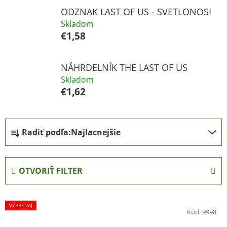
ODZNAK LAST OF US - SVETLONOSI
Skladom
€1,58
NÁHRDELNÍK THE LAST OF US
Skladom
€1,62
R
Radiť podľa:
Najlacnejšie
a
d
e
OTVORIŤ FILTER
n
i
V
e
VÝPREDAJ
ý
Kód:
9998
p