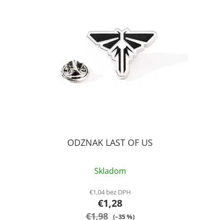
p
r
i
o
s
d
p
u
r
k
o
t
d
o
u
v
k
t
o
v
ODZNAK LAST OF US
Skladom
€1,04 bez DPH
€1,28
€1,98
(–35 %)