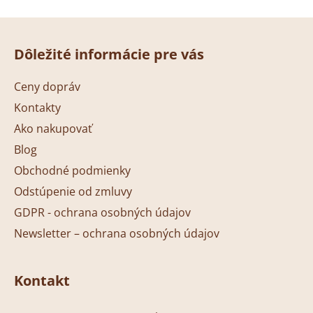
v
l
Z
á
á
d
Dôležité informácie pre vás
p
a
ä
c
Ceny dopráv
t
i
Kontakty
i
e
p
Ako nakupovať
e
r
Blog
v
Obchodné podmienky
k
y
Odstúpenie od zmluvy
v
GDPR - ochrana osobných údajov
ý
Newsletter – ochrana osobných údajov
p
i
s
Kontakt
u