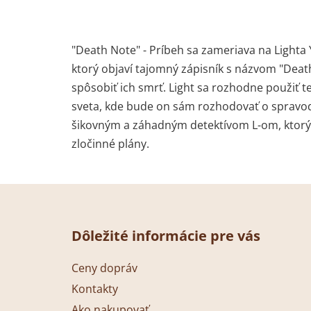
"Death Note" - Príbeh sa zameriava na Light
ktorý objaví tajomný zápisník s názvom "Dea
spôsobiť ich smrť. Light sa rozhodne použiť te
sveta, kde bude on sám rozhodovať o spravodl
šikovným a záhadným detektívom L-om, ktorý sa
zločinné plány.
Z
á
Dôležité informácie pre vás
p
ä
Ceny dopráv
t
Kontakty
i
Ako nakupovať