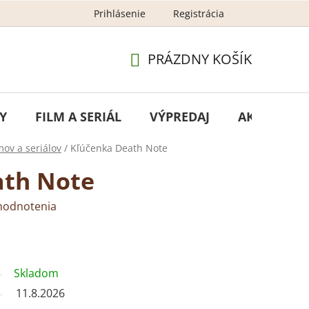
Prihlásenie
Registrácia
GDPR - ochrana osobných údajov
Newsletter – ochran
PRÁZDNY KOŠÍK
NÁKUPNÝ
KOŠÍK
Y
FILM A SERIÁL
VÝPREDAJ
AKCIA
mov a seriálov
/
Kľúčenka Death Note
ath Note
hodnotenia
Skladom
11.8.2026