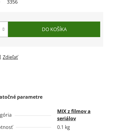
3356
DO KOŠÍKA
Zdieľať
atočné parametre
MIX z filmov a
gória
seriálov
tnosť
0.1 kg