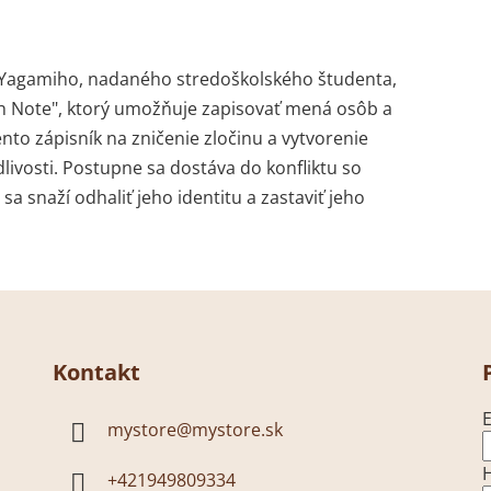
a Yagamiho, nadaného stredoškolského študenta,
th Note", ktorý umožňuje zapisovať mená osôb a
nto zápisník na zničenie zločinu a vytvorenie
ivosti. Postupne sa dostáva do konfliktu so
 snaží odhaliť jeho identitu a zastaviť jeho
Kontakt
E
mystore
@
mystore.sk
+421949809334