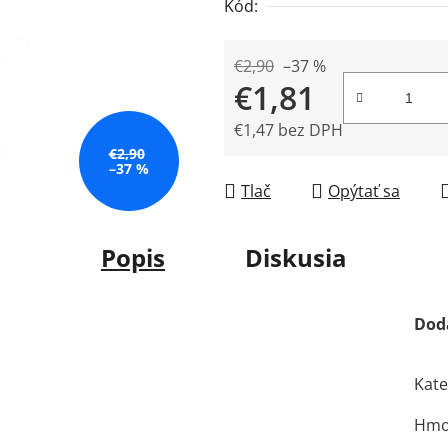
Kód:
5
hviezdičiek.
€2,90
–37 %
€1,81
€1,47 bez DPH
€2,90
Jednotková cena:
–37 %
Tlač
Opýtať sa
Popis
Diskusia
Dod
Kate
Hmo