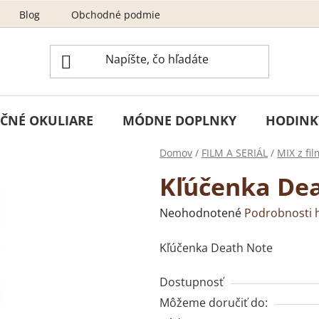
Blog
Obchodné podmienky
Odstúpenie od zmluvy
ČNÉ OKULIARE
MÓDNE DOPLNKY
HODINK
Domov
/
FILM A SERIÁL
/
MIX z fil
Kľúčenka De
Priemerné
Neohodnotené
Podrobnosti 
hodnotenie
Kľúčenka Death Note
produktu
je
Dostupnosť
0,0
Môžeme doručiť do:
z