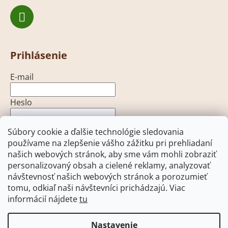
Prihlásenie
E-mail
Heslo
Súbory cookie a ďalšie technológie sledovania
PRIHLÁSIŤ SA
používame na zlepšenie vášho zážitku pri prehliadaní
Nová registrácia
Zabudnuté heslo
našich webových stránok, aby sme vám mohli zobraziť
personalizovaný obsah a cielené reklamy, analyzovať
návštevnosť našich webových stránok a porozumieť
tomu, odkiaľ naši návštevníci prichádzajú. Viac
informácií nájdete
tu
Heureka.sk
Facebook
Pohony brán - open-gate.sk
Pohony brán - open-gate.cz
Nastavenie