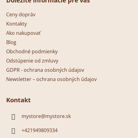
Dôležité informácie pre vás
p
a
ä
c
Ceny dopráv
t
i
Kontakty
i
e
p
Ako nakupovať
e
r
Blog
v
Obchodné podmienky
k
y
Odstúpenie od zmluvy
v
GDPR - ochrana osobných údajov
ý
Newsletter – ochrana osobných údajov
p
i
s
Kontakt
u
mystore
@
mystore.sk
+421949809334