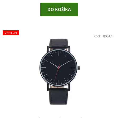
DO KOŠÍKA
VÝPREDAJ
Kód:
HPGA4