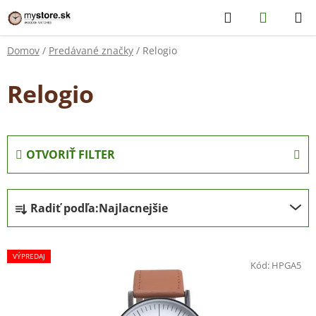
Prejsť
Hľadať
NÁKUP
na
KOŠÍK
obsah
Domov
/
Predávané značky
/
Relogio
Relogio
OTVORIŤ FILTER
R
Radiť podľa:
Najlacnejšie
a
d
V
e
VÝPREDAJ
ý
n
Kód:
HPGA5
p
i
i
e