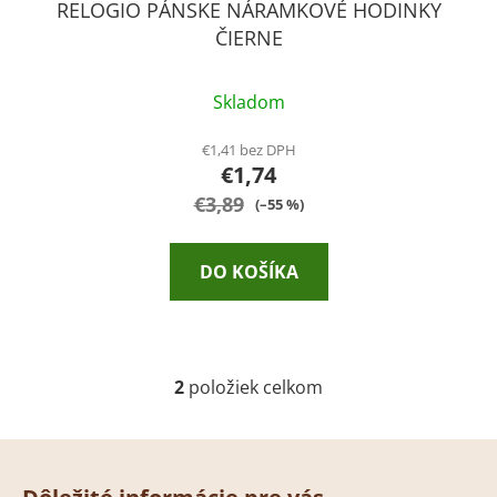
RELOGIO PÁNSKE NÁRAMKOVÉ HODINKY
ČIERNE
Skladom
€1,41 bez DPH
€1,74
€3,89
(–55 %)
DO KOŠÍKA
2
položiek celkom
O
v
l
Z
á
á
d