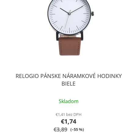
s
p
p
r
r
o
o
d
d
u
u
k
k
t
t
o
o
v
v
RELOGIO PÁNSKE NÁRAMKOVÉ HODINKY
BIELE
Skladom
€1,41 bez DPH
€1,74
€3,89
(–55 %)