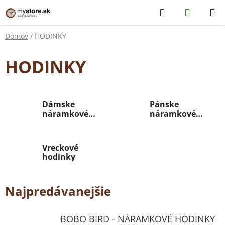
Prejsť
Hľadať
NÁKUP
na
KOŠÍK
obsah
Domov
/
HODINKY
HODINKY
Dámske
Pánske
náramkové
náramkové
hodinky
hodinky
Vreckové
hodinky
Najpredávanejšie
BOBO BIRD - NÁRAMKOVÉ HODINKY