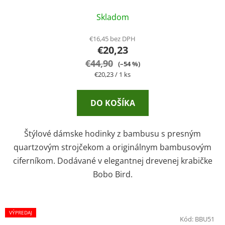
Skladom
€16,45 bez DPH
€20,23
€44,90
(–54 %)
Jednotková
€20,23 / 1 ks
cena:
DO KOŠÍKA
Štýlové dámske hodinky z bambusu s presným
quartzovým strojčekom a originálnym bambusovým
ciferníkom. Dodávané v elegantnej drevenej krabičke
Bobo Bird.
VÝPREDAJ
Kód:
BBU51