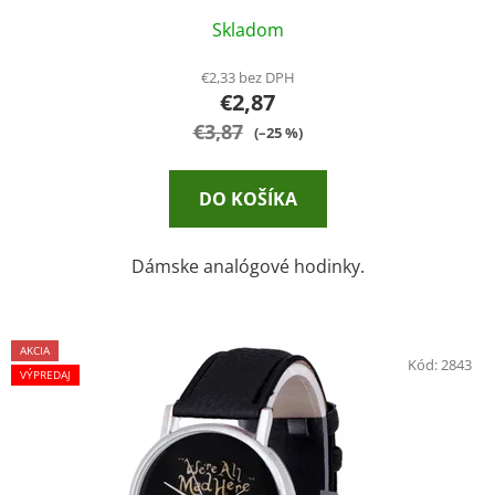
Skladom
€2,33 bez DPH
€2,87
€3,87
(–25 %)
DO KOŠÍKA
Dámske analógové hodinky.
AKCIA
Kód:
2843
VÝPREDAJ