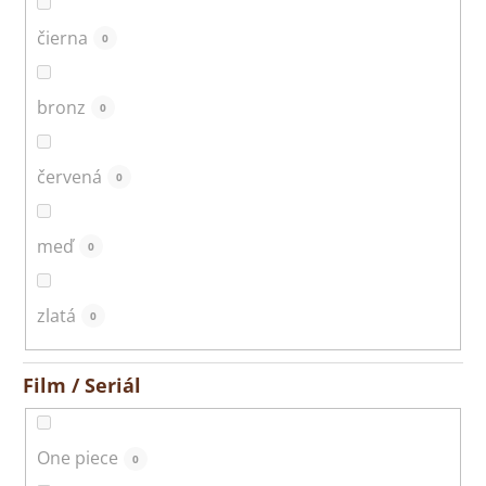
čierna
0
bronz
0
červená
0
meď
0
zlatá
0
Film / Seriál
One piece
0