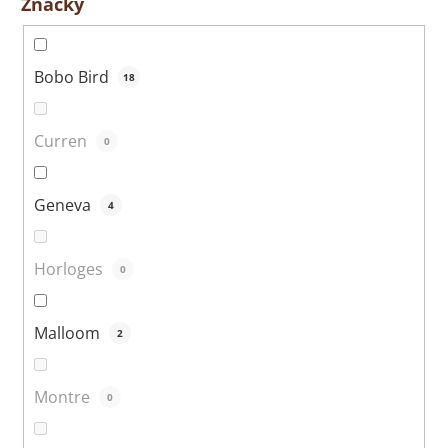
Značky
Bobo Bird
18
Curren
0
Geneva
4
Horloges
0
Malloom
2
Montre
0