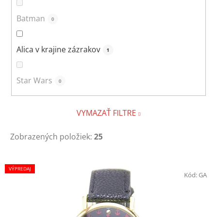
Batman
0
Alica v krajine zázrakov
1
Star Wars
0
VYMAZAŤ FILTRE
Zobrazených položiek:
25
V
VÝPREDAJ
ý
Kód:
GA
p
i
s