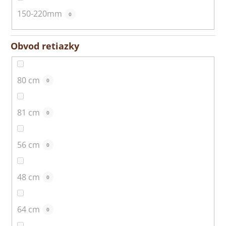
150-220mm
0
Obvod retiazky
80 cm
0
81 cm
0
56 cm
0
48 cm
0
64 cm
0