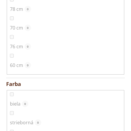
78 cm
0
70 cm
0
76 cm
0
60 cm
0
Farba
biela
0
strieborná
0