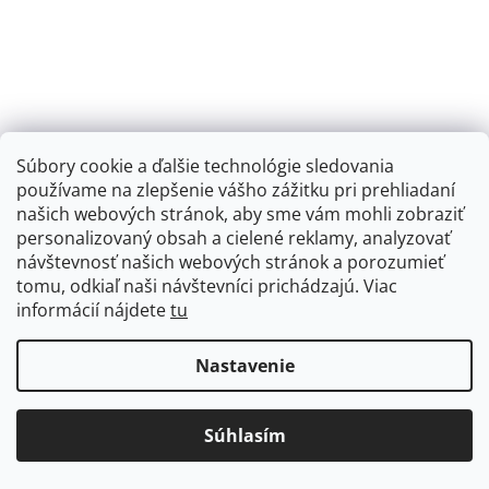
Súbory cookie a ďalšie technológie sledovania
používame na zlepšenie vášho zážitku pri prehliadaní
BOBO BIRD - NÁRAMKOVÉ HODINKY DREVENÉ
našich webových stránok, aby sme vám mohli zobraziť
personalizovaný obsah a cielené reklamy, analyzovať
BBU35
návštevnosť našich webových stránok a porozumieť
tomu, odkiaľ naši návštevníci prichádzajú. Viac
Skladom
informácií nájdete
tu
€22,25 bez DPH
Nastavenie
€27,37
€53,90
(–49 %)
Súhlasím
DO KOŠÍKA