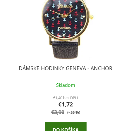
p
r
o
d
u
k
t
o
v
DÁMSKE HODINKY GENEVA - ANCHOR
Skladom
€1,40 bez DPH
€1,72
€3,90
(–55 %)
DO KOŠÍKA