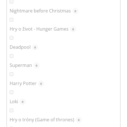
Nightmare before Christmas
0
Hry o život - Hunger Games
0
Deadpool
0
Superman
0
Harry Potter
0
Loki
0
Hry o tróny (Game of thrones)
0