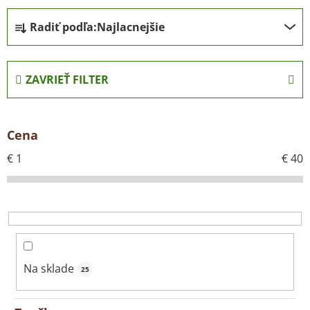
R
Radiť podľa:
Najlacnejšie
a
d
e
ZAVRIEŤ FILTER
n
i
e
Cena
p
r
€
1
€
40
o
d
u
k
t
o
Na sklade
25
v